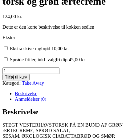
torsk og grøn ærtecreme
124,00
kr.
Dette er den korte beskrivelse til køkken sedlen
Ekstra
Ekstra skive rugbrød
10,00
kr.
Sprøde fritter, inkl. valgfri dip
45,00
kr.
Grøn
salat
Tilføj til kurv
med
Kategori:
Take Away
pandestegt
torsk
Beskrivelse
og
Anmeldelser (0)
grøn
ærtecreme
Beskrivelse
antal
STEGT VESTERHAVSTORSK PÅ EN BUND AF GRØN
ÆRTECREME, SPRØD SALAT,
SESAM, ØKOLOGISK CIABATTABRØD OG SMØR