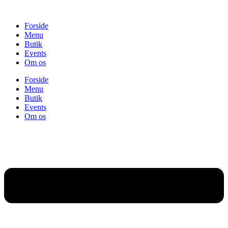
Videre
til
Forside
indhold
Menu
Butik
Events
Om os
Forside
Menu
Butik
Events
Om os