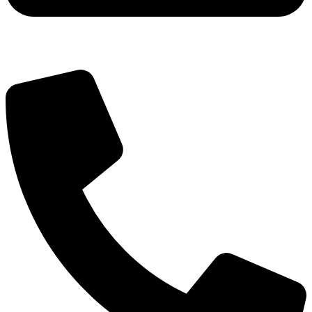
thorupstrandfiskehus@gmail.com