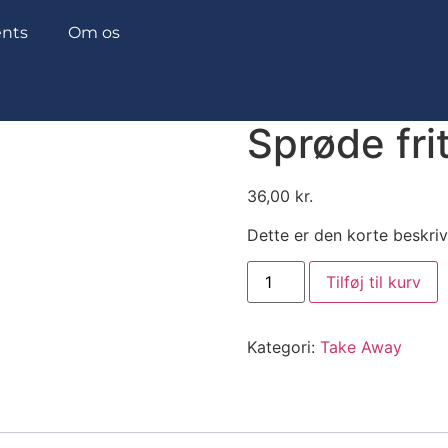
nts
Om os
Sprøde fri
36,00
kr.
Dette er den korte beskriv
Tilføj til kurv
Kategori:
Take Away