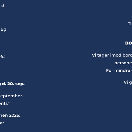
ust
T
 aug
BO
Vi tager imod bordr
okt
personer
For mindre g
Vi g
 d. 20. sep.
 september.
nts”
nen 2026:
er