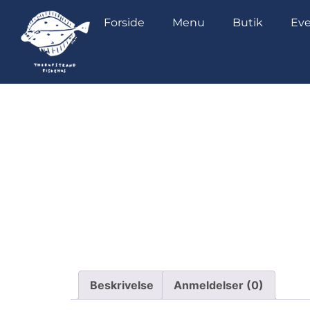
Forside
Menu
Butik
Eve
Forside
/
Take Away
/ Sprøde fritter med dip
Beskrivelse
Anmeldelser (0)