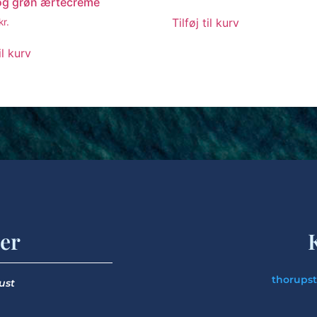
og grøn ærtecreme
Tilføj til kurv
kr.
il kurv
er
thorups
gust