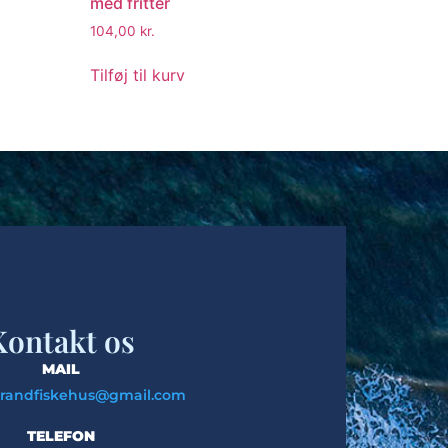
med fritter
104,00
kr.
Tilføj til kurv
Kontakt os
MAIL
trandfiskehus@gmail.com
TELEFON