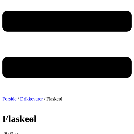
Forside
/
Drikkevarer
/ Flaskeøl
Flaskeøl
28,00
kr.