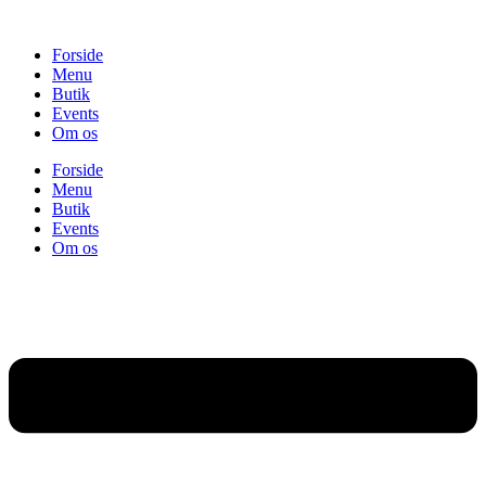
Videre
til
Forside
indhold
Menu
Butik
Events
Om os
Forside
Menu
Butik
Events
Om os