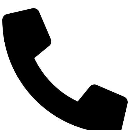
thorupstrandfiskehus@gmail.com