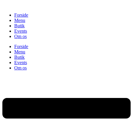
Videre
til
Forside
indhold
Menu
Butik
Events
Om os
Forside
Menu
Butik
Events
Om os