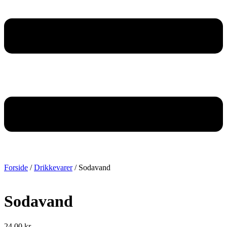
Forside
/
Drikkevarer
/ Sodavand
Sodavand
24,00
kr.