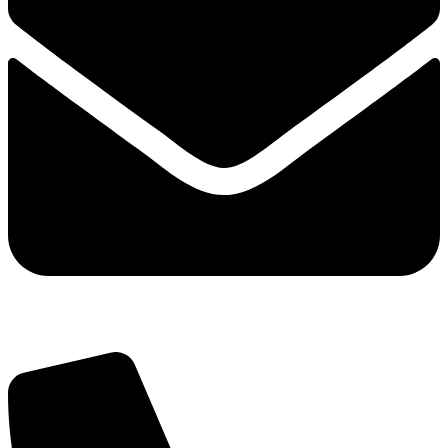
thorupstrandfiskehus@gmail.com